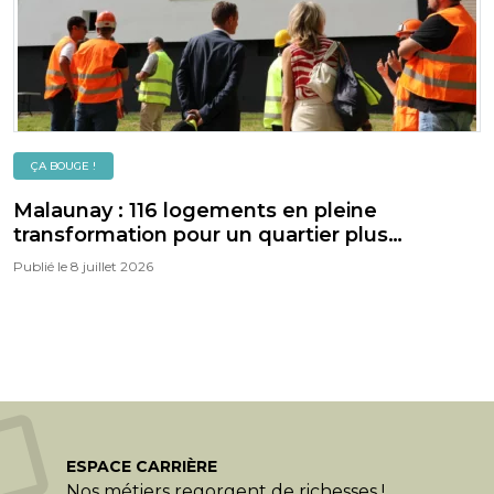
ÇA BOUGE !
Malaunay : 116 logements en pleine
transformation pour un quartier plus
confortable, plus vert et plus durable
Publié le
8 juillet 2026
ESPACE CARRIÈRE
Nos métiers regorgent de richesses !