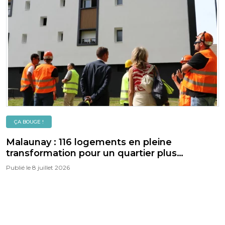
ÇA BOUGE !
Malaunay : 116 logements en pleine
transformation pour un quartier plus
confortable, plus vert et plus durable
Publié le
8 juillet 2026