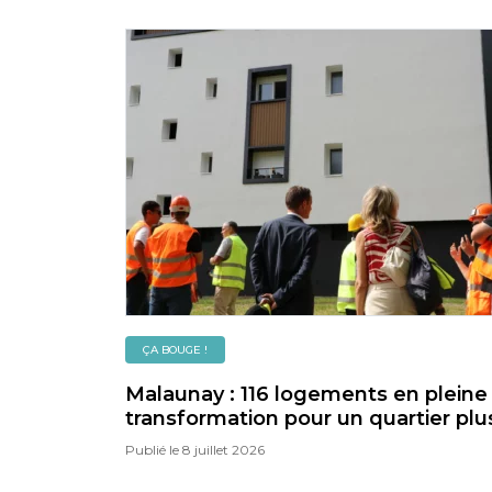
ÇA BOUGE !
Malaunay : 116 logements en pleine
transformation pour un quartier plu
confortable, plus vert et plus durab
Publié le
8 juillet 2026