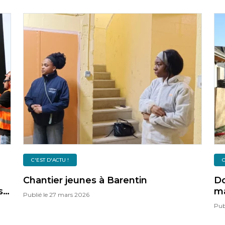
C'EST D'ACTU !
C
Chantier jeunes à Barentin
Do
s
ma
Publié le
27 mars 2026
le
po
Pub