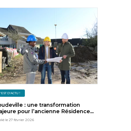
'EST D'ACTU !
udeville : une transformation
jeure pour l’ancienne Résidence
ur Personnes Âgées
lié le
27 février 2026