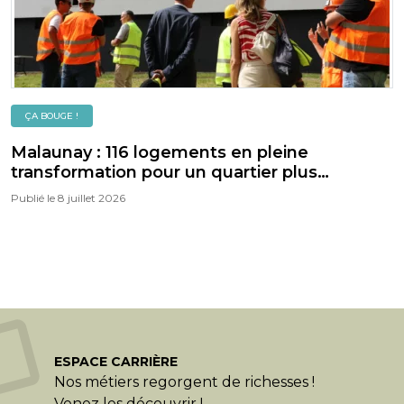
ÇA BOUGE !
Malaunay : 116 logements en pleine
transformation pour un quartier plus
confortable, plus vert et plus durable
Publié le
8 juillet 2026
ESPACE CARRIÈRE
Nos métiers regorgent de richesses !
Venez les découvrir !