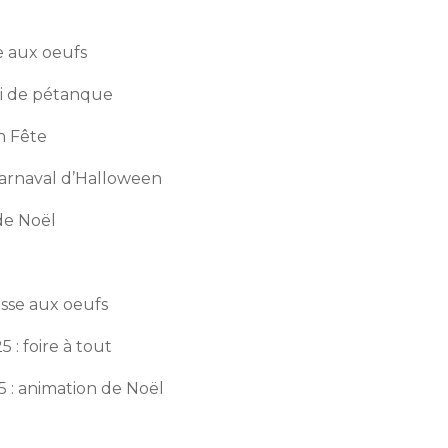
se aux oeufs
oi de pétanque
n Fête
carnaval d’Halloween
de Noël
asse aux oeufs
: foire à tout
 : animation de Noël