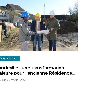
'EST D'ACTU !
udeville : une transformation
jeure pour l’ancienne Résidence
ur Personnes Âgées
lié le
27 février 2026