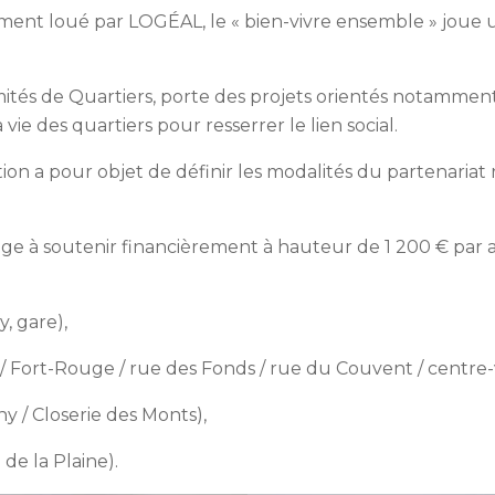
ment loué par LOGÉAL, le « bien-vivre ensemble » joue un
mités de Quartiers, porte des projets orientés notamment
 vie des quartiers pour resserrer le lien social.
on a pour objet de définir les modalités du partenariat r
à soutenir financièrement à hauteur de 1 200 € par an
, gare),
/ Fort-Rouge / rue des Fonds / rue du Couvent / centre-v
y / Closerie des Monts),
de la Plaine).