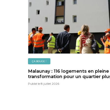
ÇA BOUGE !
Malaunay : 116 logements en pleine
transformation pour un quartier plu
confortable, plus vert et plus durab
Publié le
8 juillet 2026