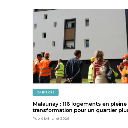
ÇA BOUGE !
Malaunay : 116 logements en pleine
transformation pour un quartier plu
confortable, plus vert et plus durab
Publié le
8 juillet 2026