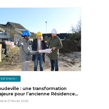
'EST D'ACTU !
udeville : une transformation
jeure pour l’ancienne Résidence
ur Personnes Âgées
lié le
27 février 2026