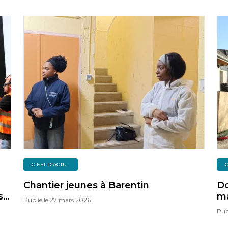
C'EST D'ACTU !
C
Chantier jeunes à Barentin
Do
s
ma
Publié le
27 mars 2026
le
po
Pub