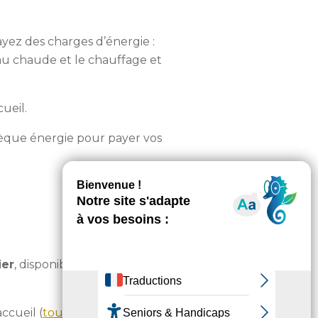
yez des charges d’énergie :
u chaude et le chauffage et
ueil.
chèque énergie pour payer vos
ier
, disponible sur votre avis
cueil (
toutes les adresses ici
)