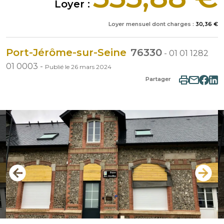
Loyer :
Loyer mensuel dont charges :
30,36 €
Port-Jérôme-sur-Seine
76330
-
01 01 1282
01 0003
-
Publié le
26 mars 2024
Partager