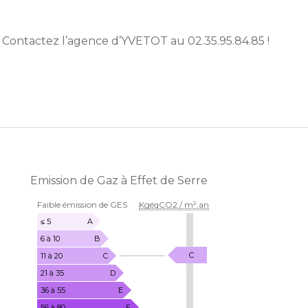
Contactez l’agence d’YVETOT au 02.35.95.84.85 !
Emission de Gaz à Effet de Serre
EMISSION
Faible émission de GES
KgéqCO2 / m².an
DE
GAZ
≤ 5
A
À
6 à 10
B
EFFET
KgéqCO2
C
11 à 20
C
DE
/
21 à 35
D
SERRE
m².an
36 à 55
E
56 à 80
F