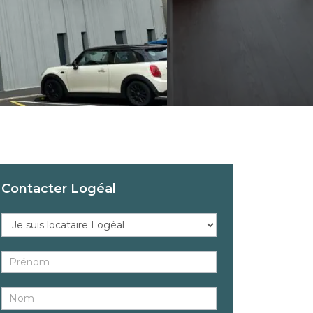
Contacter Logéal
Réponse
au
bien