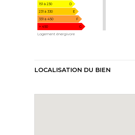
m².an
151 à 230
D
231 à 330
E
331 à 450
F
> 450
G
Logement énergivore
LOCALISATION DU BIEN