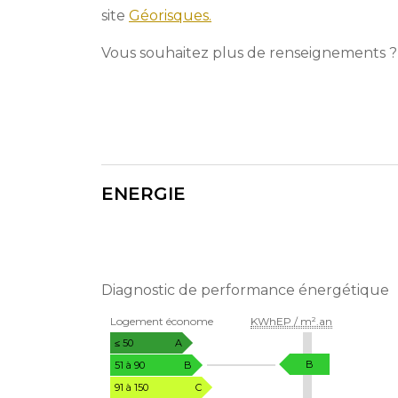
site
Géorisques.
Vous souhaitez plus de renseignements ? 
ENERGIE
Diagnostic de performance énergétique
DIAGNOSTIC
Logement économe
KWhEP / m².an
DE
PERFORMANCE
≤ 50
A
ÉNERGÉTIQUE
KWhEP
B
51 à 90
B
/
91 à 150
C