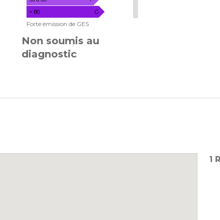
> 80
G
Forte émission de GES
Non soumis au
diagnostic
1 