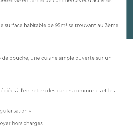
 desservie en terme de commerces et d’activités.
ne surface habitable de 95m
²
se trouvant au 3ème
e de douche, une cuisine simple ouverte sur un
dédiées à l’entretien des parties communes et les
gularisation »
loyer hors charges