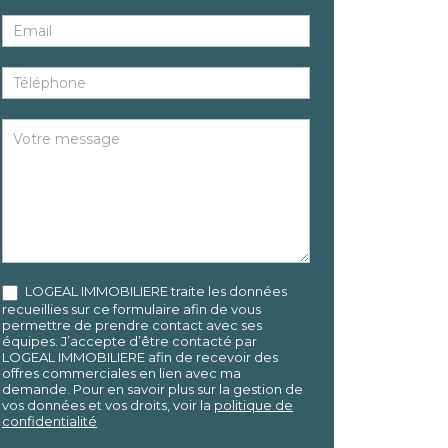
LOGEAL IMMOBILIERE traite les données
recueillies sur ce formulaire afin de vous
permettre de prendre contact avec ses
équipes. J’accepte d’être contacté par
LOGEAL IMMOBILIERE afin de recevoir des
offres commerciales en lien avec ma
demande. Pour en savoir plus sur la gestion de
vos données et vos droits, voir la
politique de
confidentialité