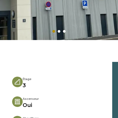
Étage
3
Ascenseur
Oui