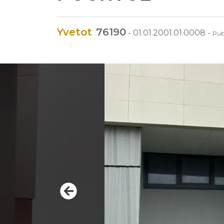
Yvetot
76190
-
01.01.2001.01.0008
-
Pub