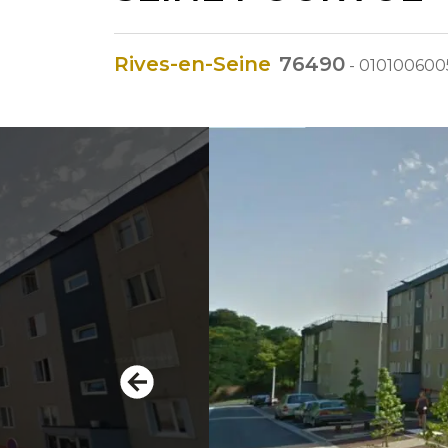
Rives-en-Seine
76490
-
01010060