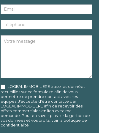
LOGEAL IMMOBILIERE traite les données
recueillies sur ce formulaire afin de vous
permettre de prendre contact avec ses
équipes. J’accepte d’être contacté par
LOGEAL IMMOBILIERE afin de recevoir des
offres commerciales en lien avec ma
demande. Pour en savoir plus sur la gestion de
vos données et vos droits, voir la
politique de
confidentialité