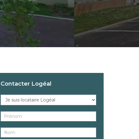
Contacter Logéal
Réponse
au
bien