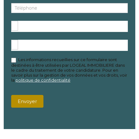
Les informations recueillies sur ce formulaire sont
destinées à être utilisées par LOGEAL IMMOBILIERE dans
le cadre du traitement de votre candidature. Pour en
savoir plus sur la gestion de vos données et vos droits, voir
la
politique de confidentialité
Envoyer