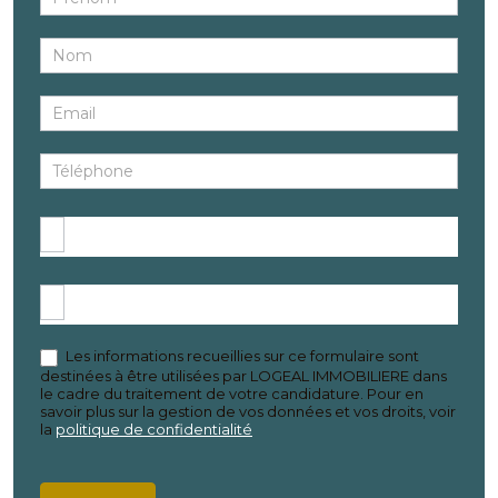
Site
internet
Les informations recueillies sur ce formulaire sont
destinées à être utilisées par LOGEAL IMMOBILIERE dans
le cadre du traitement de votre candidature. Pour en
savoir plus sur la gestion de vos données et vos droits, voir
la
politique de confidentialité